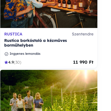
RUSTICA
Szentendre
Rustica borkóstoló a kézműves
borműhelyben
Ingyenes lemondás
11 990 Ft
4.9
(30)