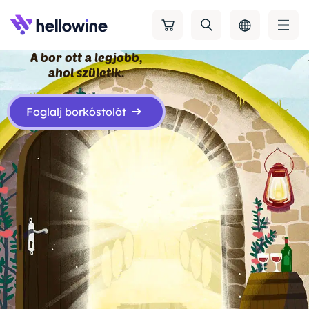
A bor ott a legjobb,
ahol születik.
Foglalj borkóstolót