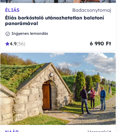
ÉLIÁS
Badacsonytomaj
Éliás borkóstoló utánozhatatlan balatoni
panorámával
Ingyenes lemondás
6 990 Ft
4.9
(56)
NAÁR
Hercegkút