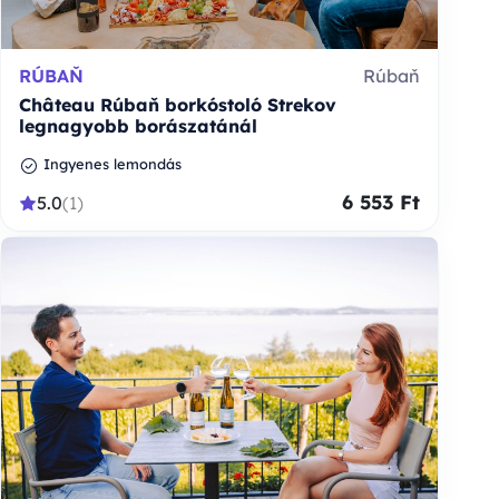
RÚBAŇ
Rúbaň
Château Rúbaň borkóstoló Strekov
legnagyobb borászatánál
Ingyenes lemondás
6 553 Ft
5.0
(1)