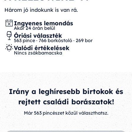
Három jó indokunk is van rá.
Ingyenes lemondás
Akár 24 órán belül
Óriási választék
563 pince · 766 borkóstoló · 269 bor
Valódi értékelések
Nincs zsákbamacska
Irány a leghíresebb birtokok és
rejtett családi borászatok!
Már 563 pincészet közül választhatsz.