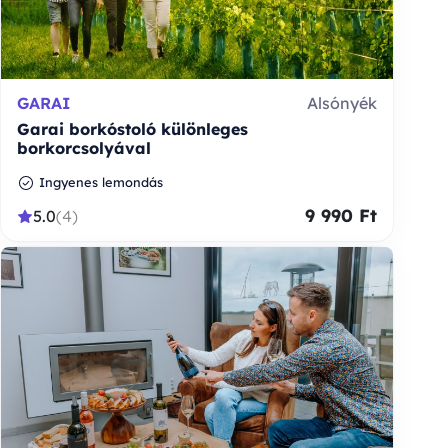
GARAI
Alsónyék
Garai borkóstoló különleges
borkorcsolyával
Ingyenes lemondás
9 990 Ft
5.0
(4)