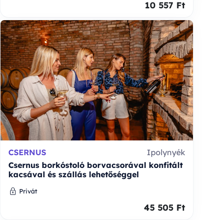
10 557 Ft
CSERNUS
Ipolynyék
Csernus borkóstoló borvacsorával konfitált
kacsával és szállás lehetőséggel
Privát
45 505 Ft