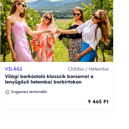
VILÁGI
Chľaba / Helemba
Világi borkóstoló klasszik borsorral a
lenyűgöző helembai borbirtokon
Ingyenes lemondás
9 465 Ft