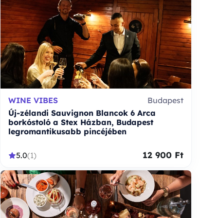
WINE VIBES
Budapest
Új-zélandi Sauvignon Blancok 6 Arca
borkóstoló a Stex Házban, Budapest
legromantikusabb pincéjében
12 900 Ft
5.0
(1)