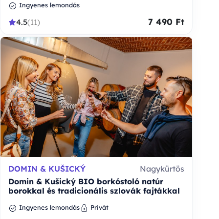
Ingyenes lemondás
7 490 Ft
4.5
(11)
DOMIN & KUŠICKÝ
Nagykürtös
Domin & Kušický BIO borkóstoló natúr
borokkal és tradicionális szlovák fajtákkal
Ingyenes lemondás
Privát