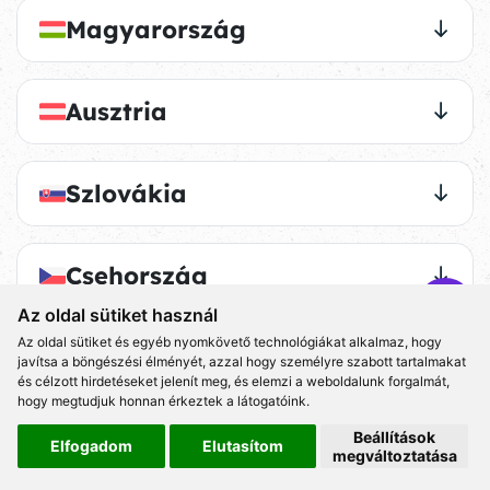
Magyarország
Ausztria
Szlovákia
Csehország
Az oldal sütiket használ
Az oldal sütiket és egyéb nyomkövető technológiákat alkalmaz, hogy
javítsa a böngészési élményét, azzal hogy személyre szabott tartalmakat
és célzott hirdetéseket jelenít meg, és elemzi a weboldalunk forgalmát,
hogy megtudjuk honnan érkeztek a látogatóink.
Beállítások
Elfogadom
Elutasítom
megváltoztatása
ÉLMÉNY AJÁNDÉK