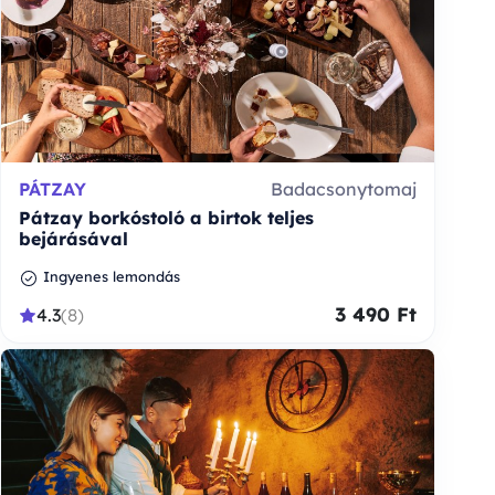
PÁTZAY
Badacsonytomaj
Pátzay borkóstoló a birtok teljes
bejárásával
Ingyenes lemondás
3 490 Ft
4.3
(8)