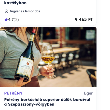
kastélyban
Ingyenes lemondás
9 465 Ft
4.7
(2)
PETRÉNY
Eger
Petrény borkóstoló superior dűlők boraival
a Szépasszony-völgyben