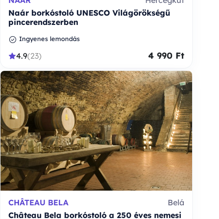
Naár borkóstoló UNESCO Világörökségű
pincerendszerben
Ingyenes lemondás
4 990 Ft
4.9
(23)
CHÂTEAU BELA
Belá
Château Bela borkóstoló a 250 éves nemesi